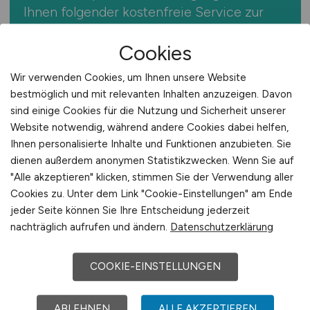
Ihnen folgender kostenfreie Service zur
Verfügung:
Cookies
Jobfinder abonnieren
Wir verwenden Cookies, um Ihnen unsere Website
bestmöglich und mit relevanten Inhalten anzuzeigen. Davon
Der Jobfinder von E-COMMERCE.JOBS
sind einige Cookies für die Nutzung und Sicherheit unserer
informiert Sie regelmäßig und
Website notwendig, während andere Cookies dabei helfen,
kostenfrei über aktuelle und passende
Ihnen personalisierte Inhalte und Funktionen anzubieten. Sie
Jobs.
Sie erhalten die Jobangebote
dienen außerdem anonymen Statistikzwecken. Wenn Sie auf
bequem und automatisch per E-Mail –
"Alle akzeptieren" klicken, stimmen Sie der Verwendung aller
so entgehen Ihnen keine offenen neuen
Cookies zu. Unter dem Link "Cookie-Einstellungen" am Ende
jeder Seite können Sie Ihre Entscheidung jederzeit
Jobs.
nachträglich aufrufen und ändern.
Datenschutzerklärung
COOKIE-EINSTELLUNGEN
ABLEHNEN
ALLE AKZEPTIEREN