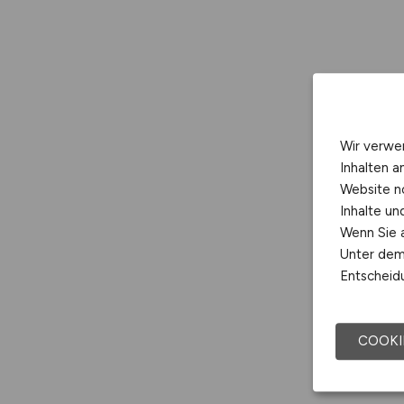
Wir verwe
Inhalten a
Website n
Inhalte u
Wenn Sie a
Unter dem 
Entscheidu
COOKI