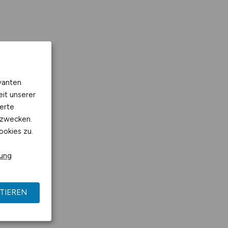
vanten
eit unserer
erte
kzwecken.
ookies zu.
rung
TIEREN