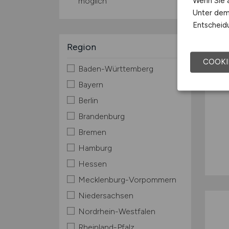
Wenn Sie a
möglich
Unter dem 
Entscheidu
Region
COOKI
Baden-Württemberg
Bayern
Berlin
Brandenburg
Bremen
Hamburg
Hessen
Mecklenburg-Vorpommern
Niedersachsen
Nordrhein-Westfalen
Rheinland-Pfalz