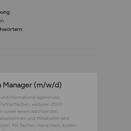
bung
.
n.
chwörtern
.
n Manager
(m/w/d)
s und international agierendes
Partnerflächen, weiteren 2500
rn sowie einem wachsenden
beiterinnen und Mitarbeiter sind
oren. Mit flachen Hierarchien, kurzen