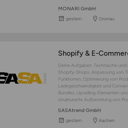
MONARI GmbH
gestern
Gronau
Shopify & E-Commerc
Deine Aufgaben: Technische und i
Shopify-Shops; Anpassung von T
Funktionen; Optimierung von Produk
Ladegeschwindigkeit und Convers
Bundles, Upselling-Elementen und
strukturierte Aufbereitung von Pr
SASAtrend GmbH
gestern
Aachen