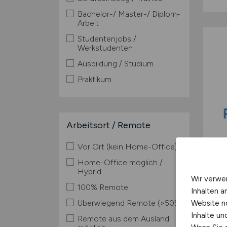
Bachelor-/ Master-/ Diplom-
Arbeit
Studentenjobs /
Werkstudenten
Ausbildung / Studium
Praktikum
Arbeitsort / Remote
Vor Ort (kein Home-Office)
Home-Office möglich /
Hybrid
Wir verwe
100% Remote
Inhalten a
Überwiegend Remote (>50%)
Website n
Inhalte u
Remote aus dem Ausland