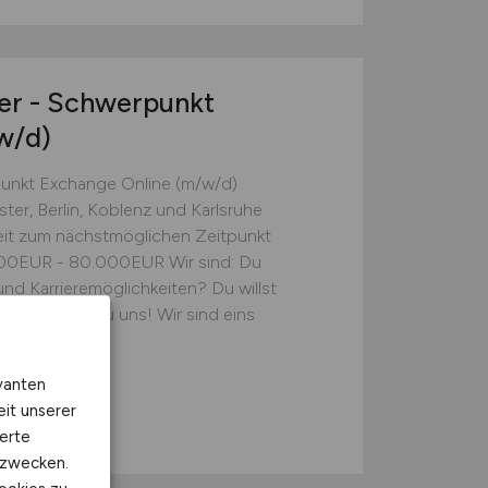
er - Schwerpunkt
w/d)
unkt Exchange Online (m/w/d)
ter, Berlin, Koblenz und Karlsruhe
eit zum nächstmöglichen Zeitpunkt
.000EUR - 80.000EUR Wir sind: Du
d Karrieremöglichkeiten? Du willst
 Dann komm zu uns! Wir sind eins
vanten
eit unserer
 Standorte
erte
kzwecken.