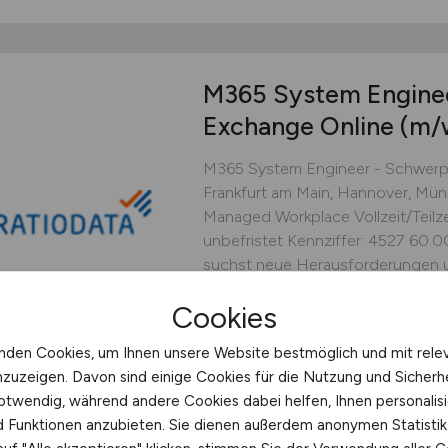
M365 System Engine
Exchange Online
(m/
M365 System Engineer - Schwerp
Frankfurt am Main, Hannover, Müns
Managed Workplace Vollzeit/Teilz
unbefristet Kennziffer: 4527 60
suchst neue Herausforderungen un
deine Zukunft aktiv mitgestalten?
Cookies
der...
Ratiodata SE
nden Cookies, um Ihnen unsere Website bestmöglich und mit rele
nzuzeigen. Davon sind einige Cookies für die Nutzung und Sicherh
gestern
verschiedene
otwendig, während andere Cookies dabei helfen, Ihnen personalisi
nd Funktionen anzubieten. Sie dienen außerdem anonymen Statisti