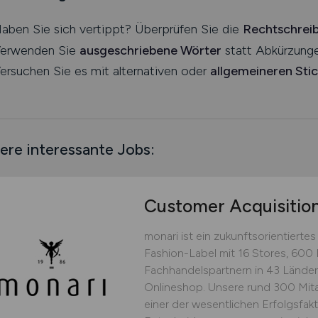
aben Sie sich vertippt? Überprüfen Sie die
Rechtschrei
erwenden Sie
ausgeschriebene Wörter
statt Abkürzunge
ersuchen Sie es mit alternativen oder
allgemeineren Sti
ere interessante Jobs:
Customer Acquisitio
monari ist ein zukunftsorientierte
Fashion-Label mit 16 Stores, 600 
Fachhandelspartnern in 43 Lände
Onlineshop. Unsere rund 300 Mitar
einer der wesentlichen Erfolgsfakt