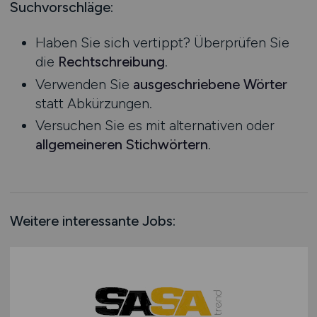
Mecklenburg-Vorpommern
Suchvorschläge:
Qualitätsmanagement / -sicherung
Niedersachsen
SAP / ERP
Haben Sie sich vertippt? Überprüfen Sie
Nordrhein-Westfalen
SEO
die
Rechtschreibung
.
Rheinland-Pfalz
Shopsysteme
Verwenden Sie
ausgeschriebene Wörter
Saarland
Social Media
statt Abkürzungen.
Sachsen
Softwareentwicklung
Versuchen Sie es mit alternativen oder
Sachsen-Anhalt
System- / Netzwerkadministration
allgemeineren Stichwörtern
.
Schleswig-Holstein
Vertrieb / Sales
Thüringen
Webdesign / Web-Entwicklung
Deutschlandweit
Sonstige
Österreich
Weitere interessante Jobs:
Schweiz
Europa
International