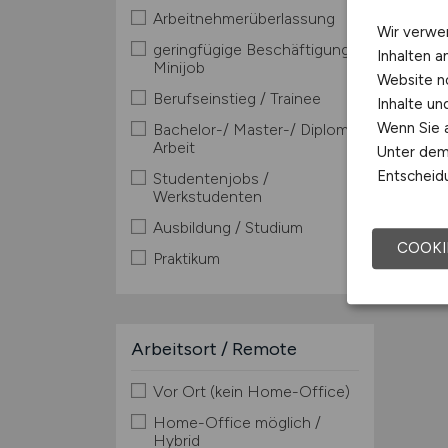
Arbeitnehmerüberlassung
Wir verwe
geringfügige Beschäftigung /
Inhalten a
Minijob
Website n
Berufseinstieg / Trainee
Inhalte u
Wenn Sie a
Bachelor-/ Master-/ Diplom-
Arbeit
Unter dem 
Entscheidu
Studentenjobs /
Werkstudenten
Ausbildung / Studium
COOKI
Praktikum
Arbeitsort / Remote
Vor Ort (kein Home-Office)
Home-Office möglich /
Hybrid