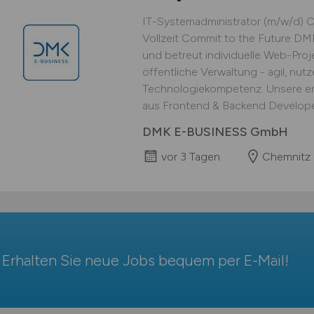
IT-Systemadministrator (m/w/d) Ch
Vollzeit Commit to the Future DM
und betreut individuelle Web-Pro
öffentliche Verwaltung - agil, nutz
Technologiekompetenz. Unsere erf
aus Frontend & Backend Developern
DMK E-BUSINESS GmbH
vor 3 Tagen
Chemnitz
Erhalten Sie neue Jobs bequem per
E-Mail
!