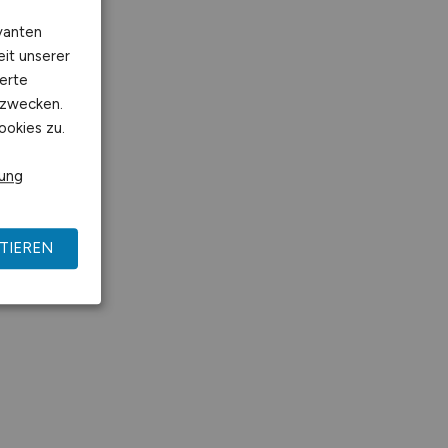
vanten
eit unserer
erte
kzwecken.
ookies zu.
rung
TIEREN