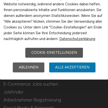
Für Arbeitgeber
Website notwendig, während andere Cookies dabei helfen,
Ihnen personalisierte Inhalte und Funktionen anzubieten. Sie
dienen außerdem anonymen Statistikzwecken. Wenn Sie auf
Stellenanzeigen schalten
"Alle akzeptieren" klicken, stimmen Sie der Verwendung aller
Mediadaten & Konditionen
Cookies zu. Unter dem Link "Cookie-Einstellungen" am Ende
Arbeitgeber Seite
jeder Seite können Sie Ihre Entscheidung jederzeit
nachträglich aufrufen und ändern.
Datenschutzerklärung
Arbeitgeber Kontakt
Karrierenetzwerk
COOKIE-EINSTELLUNGEN
ABLEHNEN
ALLE AKZEPTIEREN
Für Arbeitnehmer
E-Commerce Jobs suchen
Jobfinder
Arbeitnehmer Registrierung
Social Media & Networks