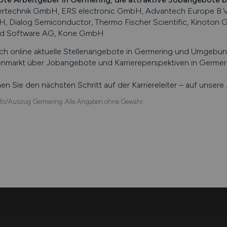
ertechnik GmbH, ERS electronic GmbH, Advantech Europe B
, Dialog Semiconductor, Thermo Fischer Scientific, Kinoton
d Software AG, Kone GmbH
ch online aktuelle Stellenangebote in
Germering
und Umgebung 
enmarkt über Jobangebote und Karriereperspektiven in
Germer
n Sie den nächsten Schritt auf der Karriereleiter – auf unser
fo/Auszug Germering. Alle Angaben ohne Gewähr.