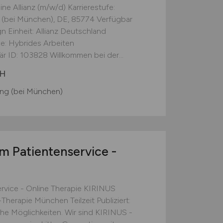
e Allianz (m/w/d) Karrierestufe:
g (bei München), DE, 85774 Verfügbar
n Einheit: Allianz Deutschland
ice: Hybrides Arbeiten
r ID: 103828 Willkommen bei der...
bH
ing (bei München)
m Patientenservice -
ervice - Online Therapie KIRINUS
herapie München Teilzeit Publiziert:
he Möglichkeiten. Wir sind KIRINUS -