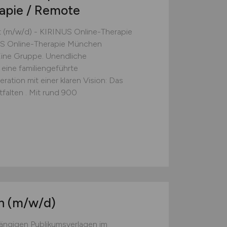
apie / Remote
 (m/w/d) - KIRINUS Online-Therapie
S Online-Therapie München
5 Eine Gruppe. Unendliche
 eine familiengeführte
ation mit einer klaren Vision: Das
alten . Mit rund 900
in
(m/w/d)
ängigen Publikumsverlagen im