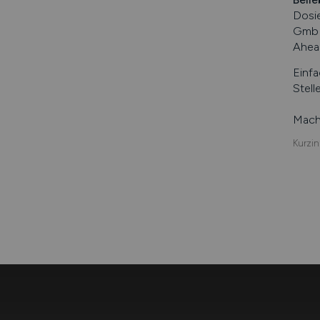
Dosi
GmbH
Ahea
Einfa
Stell
Mache
Kurzin