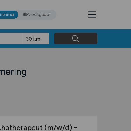
tnehmer
Arbeitgeber
mering
chotherapeut
(m/w/d)
-