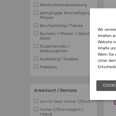
Arbeitnehmerüberlassung
geringfügige Beschäftigung /
Minijob
Berufseinstieg / Trainee
Wir verwe
Bachelor-/ Master-/ Diplom-
Inhalten a
Arbeit
Website n
Studentenjobs /
Inhalte u
Werkstudenten
Wenn Sie a
Ausbildung / Studium
Unter dem 
Entscheidu
Praktikum
COOKI
Arbeitsort / Remote
Vor Ort (kein Home-Office)
Home-Office möglich /
Hybrid