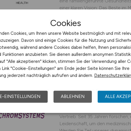
eine familiengeführte Gesundheits
einer klaren Vision: Das Beste im
rund 900 Mitarbeitenden denken wi
Cookies
KIRINUS Health GmbH
nden Cookies, um Ihnen unsere Website bestmöglich und mit rele
27.07.2026
München
nzuzeigen. Davon sind einige Cookies für die Nutzung und Sicherh
otwendig, während andere Cookies dabei helfen, Ihnen personalisi
nd Funktionen anzubieten. Sie dienen außerdem anonymen Statisti
uf "Alle akzeptieren" klicken, stimmen Sie der Verwendung aller C
Link "Cookie-Einstellungen" am Ende jeder Seite können Sie Ihre
Marketing Specialist
ng jederzeit nachträglich aufrufen und ändern.
Datenschutzerklä
Diagnostics - Schwer
Marketing
E-EINSTELLUNGEN
ABLEHNEN
ALLE AKZEP
Chromsystems ist ein etablierter 
innovativen Produkten für die klin
Vertrieb. Seit 35 Jahren forschen,
Leidenschaft, um den medizinische
Werden Sie Teil unseres dynamisc