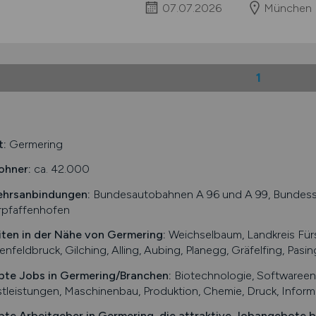
07.07.2026
München
1
t:
Germering
ohner:
ca. 42.000
ehrsanbindungen:
Bundesautobahnen A 96 und A 99, Bundesst
rpfaffenhofen
iten in der Nähe von
Germering
:
Weichselbaum, Landkreis Fürs
enfeldbruck, Gilching, Alling, Aubing, Planegg, Gräfelfing, Pasi
bte Jobs in
Germering
/Branchen
:
Biotechnologie, Softwareent
tleistungen, Maschinenbau, Produktion, Chemie, Druck, Infor
bte Arbeitgeber in
Germering
, die attraktive Jobangebote b