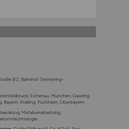
raße B 2, Bahnhof Germering-
tenfeldbruck, Eichenau, München, Gauting,
ng, Bayern, Krailling, Puchheim, Oberbayern
wicklung, Metallverarbeitung,
mationstechnologie
ieten
:
CeWe Stiftung & Co. KGaA, Pico