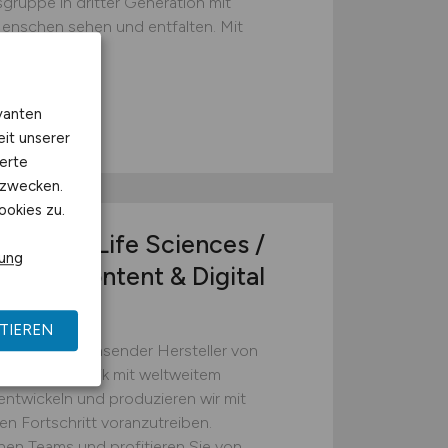
gruppe in dritter Generation mit
 Menschen sehen und entfalten. Mit
r...
vanten
eit unserer
erte
kzwecken.
ookies zu.
(m/w/d)
Life Sciences /
rung
punkt Content & Digital
TIEREN
und stabil wachsender Hersteller von
ische Diagnostik mit weltweitem
 entwickeln und produzieren wir mit
n Fortschritt voranzutreiben.
hen Teams und profitieren Sie von