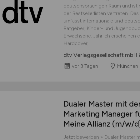
deutschsprachigen Raum und ist r
der Bestsellerlisten vertreten. D
umfasst internationale und deutsc
Ratgeber, Kinder- und Jugendbuch
Erwachsene. Jährlich erscheinen 
Hardcover,...
dtv Verlagsgesellschaft mbH 
vor 3 Tagen
München
Dualer Master mit der
Marketing Manager f
Meine Allianz
(m/w/d
Jetzt bewerben » Dualer Master mi