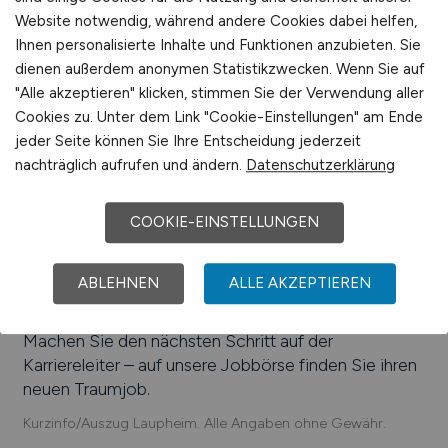
Käsewerk GmbH, Kässbohrer Geländefahrzeug AG,
Website notwendig, während andere Cookies dabei helfen,
Uhlmann Pac-Systeme GmbH & Co. KG
Ihnen personalisierte Inhalte und Funktionen anzubieten. Sie
Headquarter, Colep Laupheim GmbH & Co. KG,
dienen außerdem anonymen Statistikzwecken. Wenn Sie auf
Hamann Motorsport GmbH, Rayher Hobby GmbH,
"Alle akzeptieren" klicken, stimmen Sie der Verwendung aller
Diehl Aviation Laupheim, Rentschler Biopharma SE,
Cookies zu. Unter dem Link "Cookie-Einstellungen" am Ende
SchwabenMalz GmbH, Th. Kekeisen GmbH & Co.
jeder Seite können Sie Ihre Entscheidung jederzeit
KG, Nic Spiel + Art GmbH, Bauunternehmen
nachträglich aufrufen und ändern.
Datenschutzerklärung
Schwall
Einfach online aktuelle Stellenangebote in
Laupheim
COOKIE-EINSTELLUNGEN
und Umgebung suchen. Informieren Sie sich auf
unserem Stellenmarkt über Jobangebote und
ABLEHNEN
ALLE AKZEPTIEREN
Karriereperspektiven in
Laupheim
.
Machen Sie den nächsten Schritt auf der
Karriereleiter – auf unsere Jobbörse finden Sie ihren
neuen Traumjob.
Kurzinfo/Auszug Laupheim. Alle Angaben ohne Gewähr.