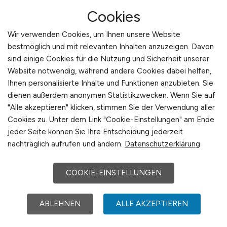
angewandte Wissenschaften Würzburg-Schweinfurt
Cookies
Beliebte Jobs in
Schweinfurt
/Branchen
:
Meß- und
Wir verwenden Cookies, um Ihnen unsere Website
Regeltechnik, Verkehr, Hotellerie, Lineartechnik,
bestmöglich und mit relevanten Inhalten anzuzeigen. Davon
Bewegungstechnik, Energietechnik,
sind einige Cookies für die Nutzung und Sicherheit unserer
Informationstechnologie, Gastronomie,
Website notwendig, während andere Cookies dabei helfen,
Medizintechnik, Produktion, Lager, Handel, Logistik,
Ihnen personalisierte Inhalte und Funktionen anzubieten. Sie
Dienstleistungen, Gesundheitswesen, Mechatronik,
dienen außerdem anonymen Statistikzwecken. Wenn Sie auf
Wälzlagerproduktion, Finanzwesen
"Alle akzeptieren" klicken, stimmen Sie der Verwendung aller
Beliebte Arbeitgeber in
Schweinfurt
, die
Cookies zu. Unter dem Link "Cookie-Einstellungen" am Ende
attraktive Jobangebote bieten
:
Schwedische
jeder Seite können Sie Ihre Entscheidung jederzeit
Kugellagerfabriken SKF GmbH, Schaeffler
nachträglich aufrufen und ändern.
Datenschutzerklärung
Technologies AG & Co. KG, Sparkasse Schweinfurt-
Haßberge, Leopoldina-Krankenhaus, Fresenius
COOKIE-EINSTELLUNGEN
Medical Care, ZF Race Engineering GmbH, SKD
BKK, SenerTec Kraft-Wärme-Energiesysteme
GmbH, Stadtwerke Schweinfurt GmbH, Bankhaus
ABLEHNEN
ALLE AKZEPTIEREN
Max Flessa, Bosch Rexroth AG, GPSoverIP GmbH