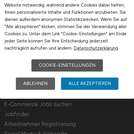
Für Arbeitgeber
Website notwendig, während andere Cookies dabei helfen,
Ihnen personalisierte Inhalte und Funktionen anzubieten. Sie
dienen außerdem anonymen Statistikzwecken. Wenn Sie auf
Stellenanzeigen schalten
"Alle akzeptieren" klicken, stimmen Sie der Verwendung aller
Mediadaten & Konditionen
Cookies zu. Unter dem Link "Cookie-Einstellungen" am Ende
Arbeitgeber Seite
jeder Seite können Sie Ihre Entscheidung jederzeit
nachträglich aufrufen und ändern.
Datenschutzerklärung
Arbeitgeber Kontakt
Karrierenetzwerk
COOKIE-EINSTELLUNGEN
ABLEHNEN
ALLE AKZEPTIEREN
Für Arbeitnehmer
E-Commerce Jobs suchen
Jobfinder
Arbeitnehmer Registrierung
Social Media & Networks