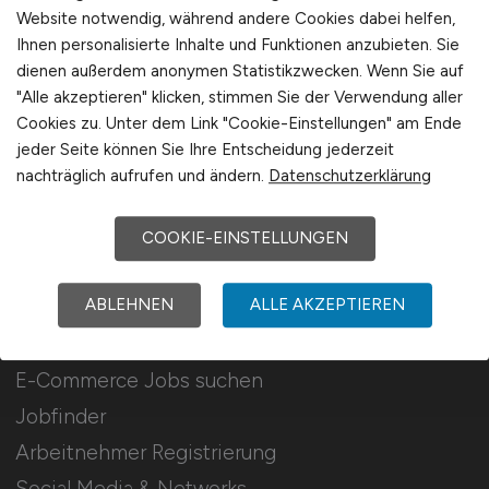
Für Arbeitgeber
Website notwendig, während andere Cookies dabei helfen,
Ihnen personalisierte Inhalte und Funktionen anzubieten. Sie
dienen außerdem anonymen Statistikzwecken. Wenn Sie auf
Stellenanzeigen schalten
"Alle akzeptieren" klicken, stimmen Sie der Verwendung aller
Mediadaten & Konditionen
Cookies zu. Unter dem Link "Cookie-Einstellungen" am Ende
Arbeitgeber Seite
jeder Seite können Sie Ihre Entscheidung jederzeit
nachträglich aufrufen und ändern.
Datenschutzerklärung
Arbeitgeber Kontakt
Karrierenetzwerk
COOKIE-EINSTELLUNGEN
ABLEHNEN
ALLE AKZEPTIEREN
Für Arbeitnehmer
E-Commerce Jobs suchen
Jobfinder
Arbeitnehmer Registrierung
Social Media & Networks