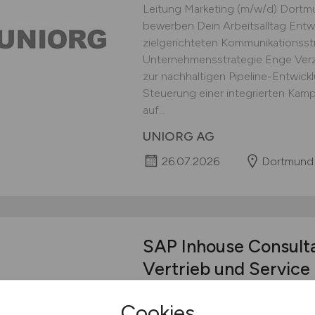
Leitung Marketing (m/w/d) Dortmun
bewerben Dein Arbeitsalltag Entw
zielgerichteten Kommunikationsst
Unternehmensstrategie Enge Verz
zur nachhaltigen Pipeline-Entwic
Steuerung einer integrierten Kam
auf...
UNIORG AG
26.07.2026
Dortmund
SAP Inhouse Consult
Vertrieb und Service
Humanmedizin Industrie Zukunfts
Cookies