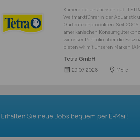
Karriere bei uns tierisch gut! TETR
Weltmarktführer in der Aquaristik
Gartenteichprodukten. Seit 2005
amerikanischen Konsumgüterkonz
wir unser Portfolio über die Faszi
bieten wir mit unseren Marken I
Tetra GmbH
29.07.2026
Melle
Erhalten Sie neue Jobs bequem per
E-Mail
!