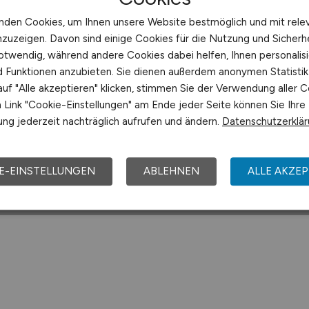
Blick! Wir sind ein innovatives, w
Unternehmen mit mehr als 100 Jah
nden Cookies, um Ihnen unsere Website bestmöglich und mit rele
außergewöhnlichem Know-how in 
nzuzeigen. Davon sind einige Cookies für die Nutzung und Sicherh
Endoskopie. In enger Zusammenar
otwendig, während andere Cookies dabei helfen, Ihnen personalisi
Wissenschaft entstehen immer ne
nd Funktionen anzubieten. Sie dienen außerdem anonymen Statisti
Applikationen. Moderne...
uf "Alle akzeptieren" klicken, stimmen Sie der Verwendung aller C
Link "Cookie-Einstellungen" am Ende jeder Seite können Sie Ihre
RICHARD WOLF GMBH
ng jederzeit nachträglich aufrufen und ändern.
Datenschutzerklä
25.07.2026
Knittlinge
E-EINSTELLUNGEN
ABLEHNEN
ALLE AKZEP
1