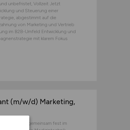
d unbefristet, Vollzeit Jetzt
icklung und Steuerung einer
rategie, abgestimmt auf die
ahnung von Marketing und Vertrieb
klung im B2B-Umfeld Entwicklung und
pagnenstrategie mit klarem Fokus
ant
(m/w/d)
Marketing,
perspektiven gemeinsam fest im