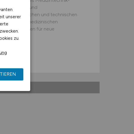
eltweit agierendes Medizintechnik-
ren Tradition und
vanten
der medizinischen und technischen
eit unserer
beit mit der medizinischen
erte
ue Produktideen für neue
kzwecken.
ookies zu.
rung
n
TIEREN