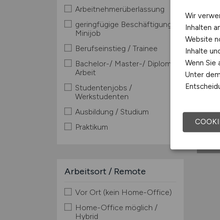
Arbeitnehmerüberlassung
Wir verwe
geringfügige Beschäftigung /
Inhalten a
Minijob
Website n
Berufseinstieg / Trainee
Inhalte u
Wenn Sie a
Bachelor-/ Master-/ Diplom-
Arbeit
Unter dem 
Entscheidu
Studentenjobs /
Werkstudenten
Ausbildung / Studium
COOKI
Praktikum
Arbeitsort / Remote
Vor Ort (kein Home-Office)
Home-Office möglich /
Hybrid