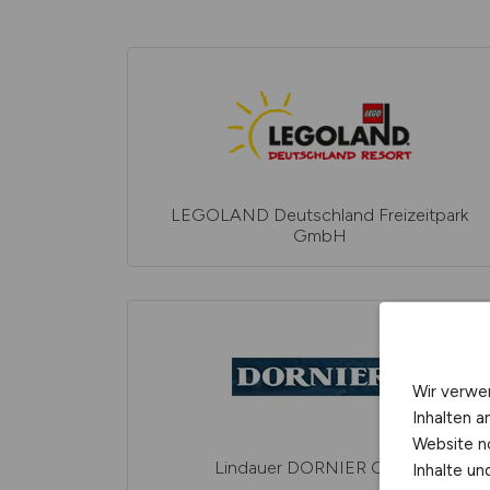
LEGOLAND Deutschland Freizeitpark
GmbH
Wir verwe
Inhalten a
Website n
Lindauer DORNIER GmbH
Inhalte u