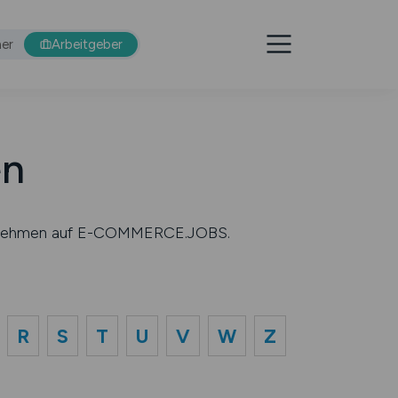
er
Arbeitgeber
en
Unternehmen auf E-COMMERCE.JOBS.
R
S
T
U
V
W
Z