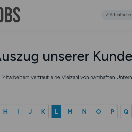
Arbeitnehm
uszug unserer Kund
en Mitarbeitern vertraut eine Vielzahl von namhaften 
H
I
J
K
L
M
N
O
P
Q