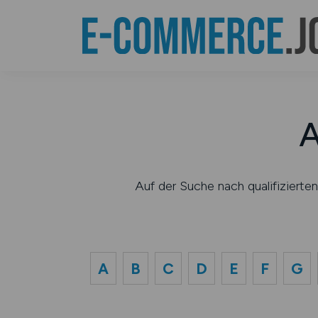
A
Auf der Suche nach qualifiziert
A
B
C
D
E
F
G