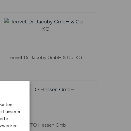
leovet Dr. Jacoby GmbH & Co. KG
vanten
eit unserer
erte
LOTTO Hessen GmbH
kzwecken.