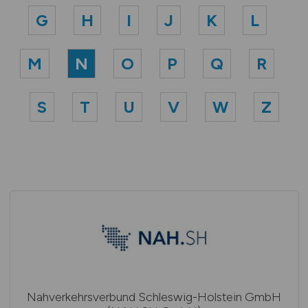
G
H
I
J
K
L
M
N
O
P
Q
R
S
T
U
V
W
Z
Nahverkehrsverbund Schleswig-Holstein GmbH