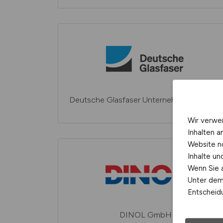
Deutsche Glasfaser Unternehmensgruppe
Wir verwe
Inhalten a
Website n
Inhalte u
Wenn Sie a
Unter dem 
Entscheidu
DINOL GmbH