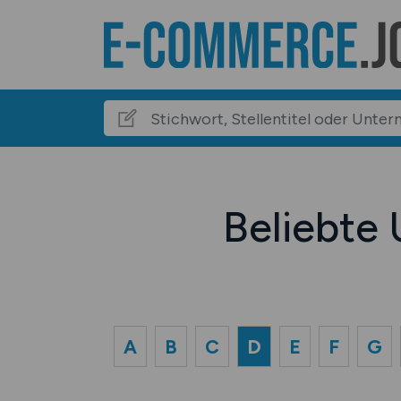
Beliebte
A
B
C
D
E
F
G