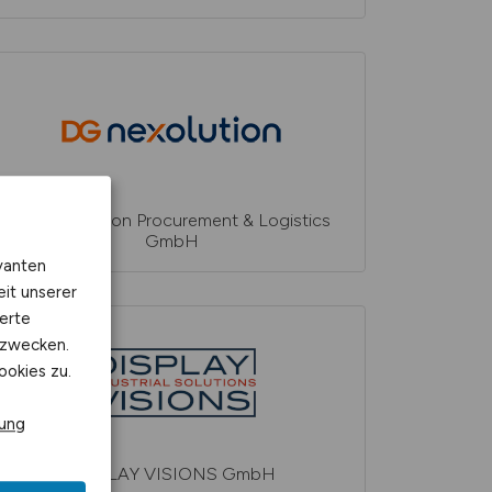
DG Nexolution Procurement & Logistics
GmbH
vanten
eit unserer
erte
kzwecken.
ookies zu.
rung
DISPLAY VISIONS GmbH