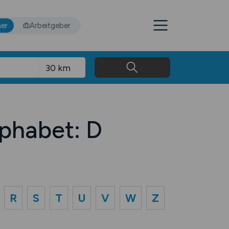
er
Arbeitgeber
phabet: D
R
S
T
U
V
W
Z