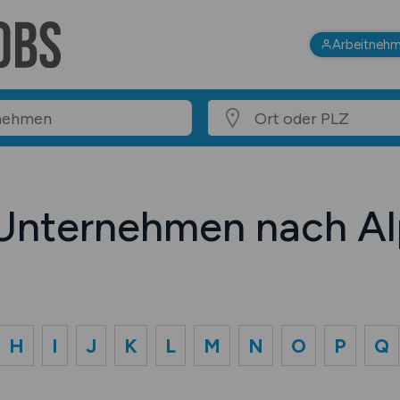
Arbeitnehm
 Unternehmen nach Al
H
I
J
K
L
M
N
O
P
Q