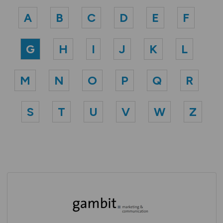
A
B
C
D
E
F
G
H
I
J
K
L
M
N
O
P
Q
R
S
T
U
V
W
Z